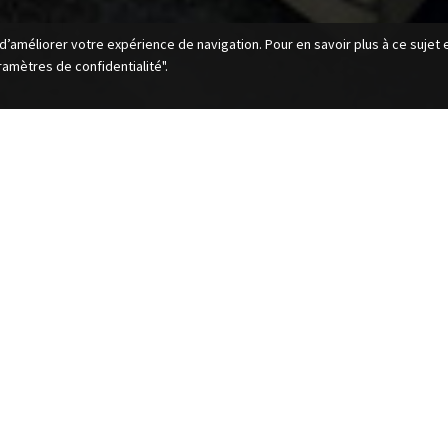
d’améliorer votre expérience de navigation. Pour en savoir plus à ce sujet 
amètres de confidentialité".
dans Levallois-Perret ?
ecture d’intérieur vous proposent leurs services dans
VING, DRESSING, CUISINE.
 situé au 132, Avenue Paul Doumer – RN 13, 92500 Rueil-
 14h à 19h avec ou sans rendez-vous avec un large champ
nent dans tout Levallois-Perret. N’hésitez pas à nous
 de rendez-vous par téléphone au 01 47 32 90 98 ou en