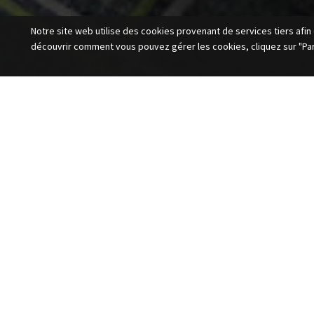
Notre site web utilise des cookies provenant de services tiers afin 
découvrir comment vous pouvez gérer les cookies, cliquez sur "Par
Vous avez besoin des services d’une Pose cuisine 
Decorum intérieurs et son équipe spécialisé en archit
Levallois-Perret : COACHING DECO, DECORATION, LI
Decorum intérieurs vous accueille dans son showroom
Malmaison du lundi au samedi de 10h00 à 12h30 et de
d’intervention dans Levallois-Perret.
Nos experts en Pose cuisine et décorateurs intervien
contacter pour toute demande de devis gratuit, prise
remplissant notre formulaire de prise de contact.