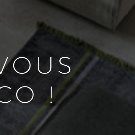
VOUS
CO !