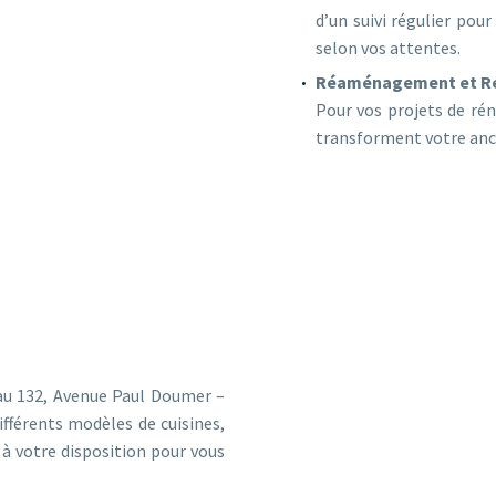
d’un suivi régulier pou
selon vos attentes.
Réaménagement et Ré
Pour vos projets de ré
transforment votre anc
NE EXPERTISE COMPLÈTE ET UN SERVICE DE QUALI
 au 132, Avenue Paul Doumer –
fférents modèles de cuisines,
 à votre disposition pour vous