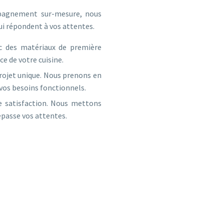
pagnement sur-mesure, nous
ui répondent à vos attentes.
c des matériaux de première
ce de votre cuisine.
projet unique. Nous prenons en
vos besoins fonctionnels.
re satisfaction. Nous mettons
dépasse vos attentes.
POUR DES PROJETS D’EXCEPTION