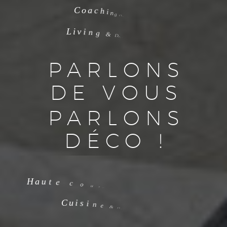
C
o
a
c
h
i
n
g
D
é
c
o
L
i
v
i
n
g
&
D
r
e
s
s
i
n
g
PARLONS
DE VOUS
PARLONS
DÉCO !
H
a
u
t
e
c
o
u
t
u
r
e
d
’
i
n
t
é
r
i
C
u
i
s
i
n
e
&
D
é
c
o
r
a
t
i
o
n