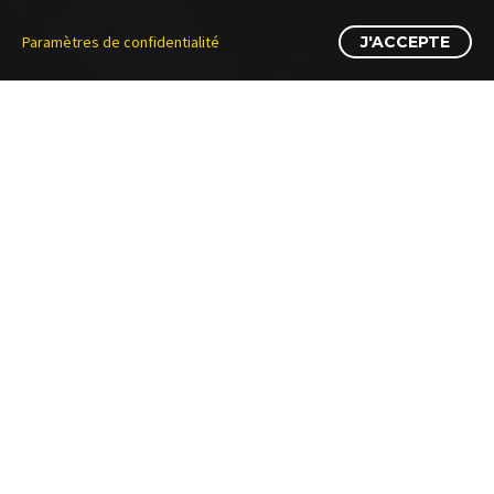
Paramètres de confidentialité
J'ACCEPTE
Vous avez besoin des services d’un Cuisiniste à Suresnes ?
Decorum intérieurs et son équipe spécialisé en architecture
d’intérieur vous proposent leurs services à Suresnes :
COACHING DECO, DECORATION, LIVING, DRESSING,
CUISINE.
Decorum intérieurs vous accueille dans son showroom situé
au 132, Avenue Paul Doumer – RN 13, 92500 Rueil-
Malmaison du lundi au samedi de 10h00 à 12h30 et de 14h à
19h avec ou sans rendez-vous avec un large champ
d’intervention à Suresnes.
Nos experts Cuisinistes et décorateurs interviennent à